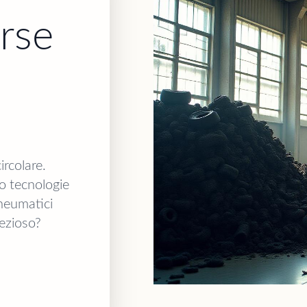
orse
ircolare.
mo tecnologie
pneumatici
rezioso?