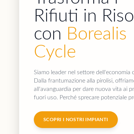
Rifiuti in Ris
con
Borealis
Cycle
Siamo leader nel settore dell'economia c
Dalla frantumazione alla pirolisi, offria
all'avanguardia per dare nuova vita ai 
fuori uso. Perché sprecare potenziale p
SCOPRI I NOSTRI IMPIANTI